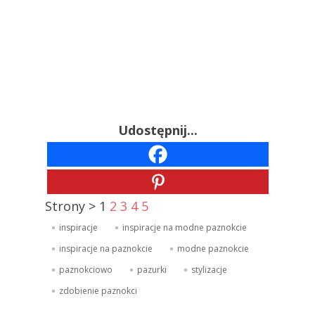
Udostępnij...
Strony >
1
2
3
4
5
inspiracje
inspiracje na modne paznokcie
inspiracje na paznokcie
modne paznokcie
paznokciowo
pazurki
stylizacje
zdobienie paznokci