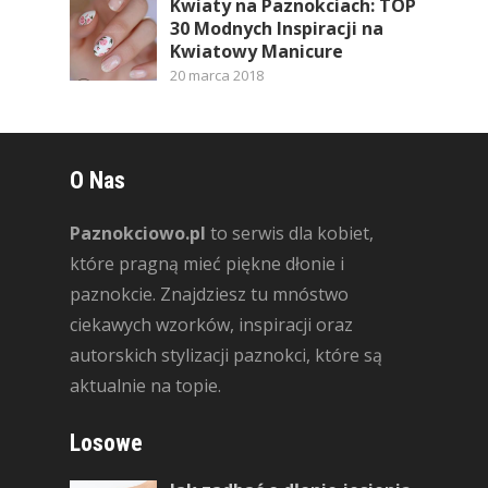
Kwiaty na Paznokciach: TOP
30 Modnych Inspiracji na
Kwiatowy Manicure
20 marca 2018
O Nas
Paznokciowo.pl
to serwis dla kobiet,
które pragną mieć piękne dłonie i
paznokcie. Znajdziesz tu mnóstwo
ciekawych wzorków, inspiracji oraz
autorskich stylizacji paznokci, które są
aktualnie na topie.
Losowe